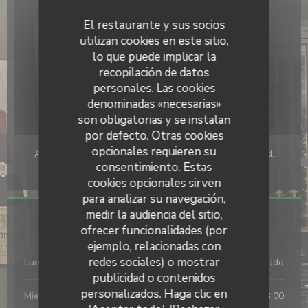
Cocina
El restaurante y sus socios
Tapas elaboradas, Cocina Tradicional
utilizan cookies en este sitio,
Tipo de negocio
lo que puede implicar la
BARRA DE VINOS-BISTROT-RESTAURANTE
recopilación de datos
personales. Las cookies
Servicios
denominadas «necesarias»
Privatización, WiFi, Terraza
son obligatorias y se instalan
por defecto. Otras cookies
Métodos de pago
opcionales requieren su
Apple Pay, Contactless Payment, Eurocard/Mastercard,
consentimiento. Estas
Efectivo, Visa, Tarjeta de Crédito
cookies opcionales sirven
para analizar su navegación,
medir la audiencia del sitio,
Horario de apertura
ofrecer funcionalidades (por
ejemplo, relacionadas con
redes sociales) o mostrar
Lun
-
Mar
Cerrado
publicidad o contenidos
personalizados. Haga clic en
Mie
-
Vie
09:00 - 15:00
18:30 - 23:00
•