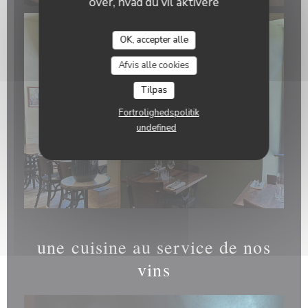
over, hvad du vil aktivere
OK, accepter alle
Afvis alle cookies
Tilpas
Fortrolighedspolitik
undefined
une cuisine au service de nos
vins